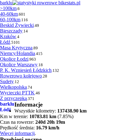
barklu
>100km
.6
40-60km
.601
60-100km
.116
Beskid Żywiecki
.49
Bieszczady
.14
Kraków
.4
Łódź
.5101
Masa Krytyczna
.89
Niemcy/Holandia
.415
Okolice Łodzi
.963
Okolice Warszawy
.18
P. K. Wzniesień Łódzkich
.132
Rowerowo kolejowo
.28
Sudety
.12
Wielkopolska
.74
Wycieczki PTTK
.46
Z przyczepką
.371
barklu
Informacje
Łódź
Wszystkie kilometry:
137438.90 km
Km w terenie:
10783.81 km
(7.85%)
Czas na rowerze:
240d 20h 19m
Prędkość średnia:
16.79 km/h
Więcej informacji
.
Przebiegi roczne