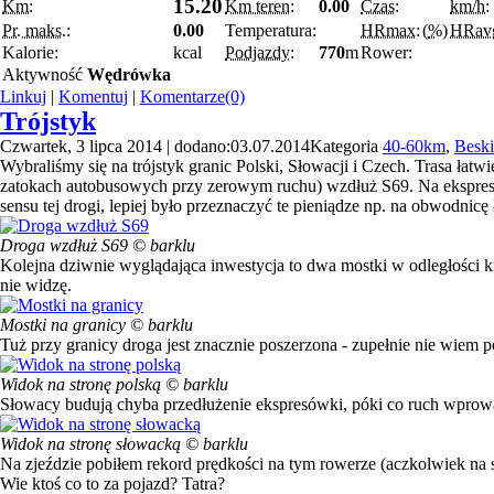
15.20
Km:
Km teren:
0.00
Czas:
km/h:
Pr. maks.:
0.00
Temperatura:
HRmax:
(
%
)
HRav
Kalorie:
kcal
Podjazdy:
770
m
Rower:
Aktywność
Wędrówka
Linkuj
|
Komentuj
|
Komentarze(0)
Trójstyk
Czwartek, 3 lipca 2014 | dodano:03.07.2014
Kategoria
40-60km
,
Beski
Wybraliśmy się na trójstyk granic Polski, Słowacji i Czech. Trasa ła
zatokach autobusowych przy zerowym ruchu) wzdłuż S69. Na ekspresówce
sensu tej drogi, lepiej było przeznaczyć te pieniądze np. na obwodnicę
Droga wzdłuż S69 © barklu
Kolejna dziwnie wyglądająca inwestycja to dwa mostki w odległości ki
nie widzę.
Mostki na granicy © barklu
Tuż przy granicy droga jest znacznie poszerzona - zupełnie nie wiem p
Widok na stronę polską © barklu
Słowacy budują chyba przedłużenie ekspresówki, póki co ruch wprowadz
Widok na stronę słowacką © barklu
Na zjeździe pobiłem rekord prędkości na tym rowerze (aczkolwiek na s
Wie ktoś co to za pojazd? Tatra?