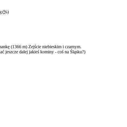
g
(
%
)
ankę (1366 m) Zejście niebieskim i czarnym.
ać jeszcze dalej jakieś kominy - coś na Śląsku?)