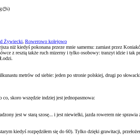
g
(
%
)
d Żywiecki
,
Rowerowo kolejowo
twiejsza niż kiedyś pokonana przeze mnie samemu: zamiast przez Koniak
 z resztą także ruch mizerny i tylko osobowy: tranzyt idzie i tak pr
 Łodzi.
lkunastu metrów od siebie: jeden po stronie polskiej, drugi po słowac
o co, skoro wszędzie indziej jest jednopasmowa:
ony jest w starą szosę... i jest niewielki, jazda rowerem nie sprawi
tarym kiedyś rozpędziłem się do 60). Tylko dzięki grawitacji, przełoż