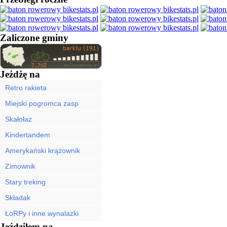
Zaliczone gminy
Jeżdżę na
Retro rakieta
Miejski pogromca zasp
Skałołaz
Kindertandem
Amerykański krążownik
Zimownik
Stary treking
Składak
ŁoRPy i inne wynalazki
Jeździłem na