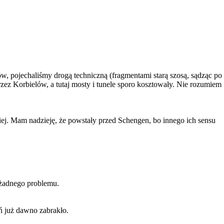
ów, pojechaliśmy drogą techniczną (fragmentami starą szosą, sądząc po
zez Korbielów, a tutaj mosty i tunele sporo kosztowały. Nie rozumiem
kiej. Mam nadzieję, że powstały przed Schengen, bo innego ich sensu
a żadnego problemu.
eń już dawno zabrakło.