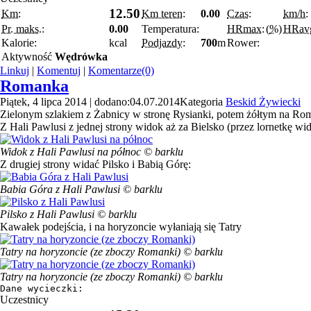
12.50
Km:
Km teren:
0.00
Czas:
km/h:
Pr. maks.:
0.00
Temperatura:
HRmax:
(
%
)
HRav
Kalorie:
kcal
Podjazdy:
700
m
Rower:
Aktywność
Wędrówka
Linkuj
|
Komentuj
|
Komentarze(0)
Romanka
Piątek, 4 lipca 2014 | dodano:04.07.2014
Kategoria
Beskid Żywiecki
Zielonym szlakiem z Żabnicy w stronę Rysianki, potem żółtym na Rom
Z Hali Pawlusi z jednej strony widok aż za Bielsko (przez lornetkę wid
Widok z Hali Pawlusi na północ © barklu
Z drugiej strony widać Pilsko i Babią Górę:
Babia Góra z Hali Pawlusi © barklu
Pilsko z Hali Pawlusi © barklu
Kawałek podejścia, i na horyzoncie wyłaniają się Tatry
Tatry na horyzoncie (ze zboczy Romanki) © barklu
Tatry na horyzoncie (ze zboczy Romanki) © barklu
Dane wycieczki:
Uczestnicy