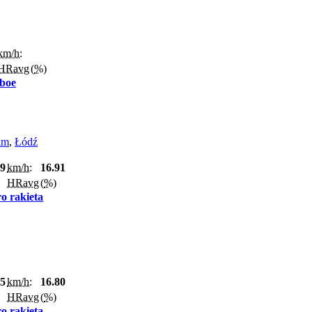
km/h:
HRavg
(
%
)
boe
km
,
Łódź
29
km/h:
16.91
HRavg
(
%
)
o rakieta
45
km/h:
16.80
HRavg
(
%
)
o rakieta