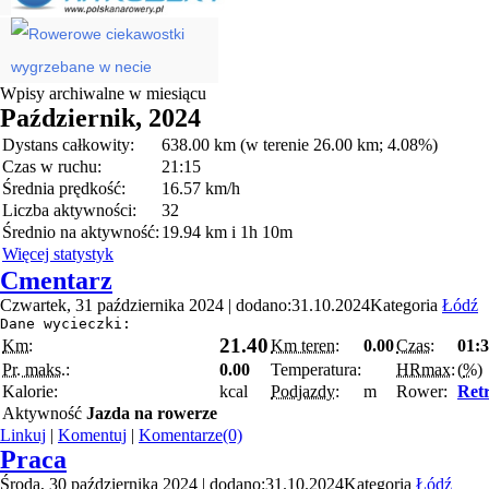
Wpisy archiwalne w miesiącu
Październik, 2024
Dystans całkowity:
638.00 km (w terenie 26.00 km; 4.08%)
Czas w ruchu:
21:15
Średnia prędkość:
16.57 km/h
Liczba aktywności:
32
Średnio na aktywność:
19.94 km i 1h 10m
Więcej statystyk
Cmentarz
Czwartek, 31 października 2024 | dodano:31.10.2024
Kategoria
Łódź
Dane wycieczki:
21.40
Km:
Km teren:
0.00
Czas:
01:
Pr. maks.:
0.00
Temperatura:
HRmax:
(
%
)
Kalorie:
kcal
Podjazdy:
m
Rower:
Retr
Aktywność
Jazda na rowerze
Linkuj
|
Komentuj
|
Komentarze(0)
Praca
Środa, 30 października 2024 | dodano:31.10.2024
Kategoria
Łódź