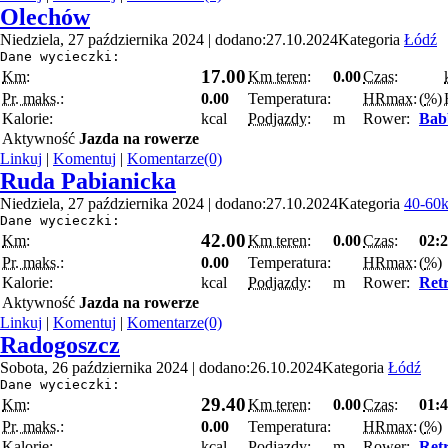
Olechów
Niedziela, 27 października 2024 | dodano:27.10.2024
Kategoria
Łódź
Dane wycieczki:
17.00
Km:
Km teren:
0.00
Czas:
Pr. maks.:
0.00
Temperatura:
HRmax:
(
%
)
Kalorie:
kcal
Podjazdy:
m
Rower:
Bab
Aktywność
Jazda na rowerze
Linkuj
|
Komentuj
|
Komentarze(0)
Ruda Pabianicka
Niedziela, 27 października 2024 | dodano:27.10.2024
Kategoria
40-60
Dane wycieczki:
42.00
Km:
Km teren:
0.00
Czas:
02:
Pr. maks.:
0.00
Temperatura:
HRmax:
(
%
)
Kalorie:
kcal
Podjazdy:
m
Rower:
Retr
Aktywność
Jazda na rowerze
Linkuj
|
Komentuj
|
Komentarze(0)
Radogoszcz
Sobota, 26 października 2024 | dodano:26.10.2024
Kategoria
Łódź
Dane wycieczki:
29.40
Km:
Km teren:
0.00
Czas:
01:
Pr. maks.:
0.00
Temperatura:
HRmax:
(
%
)
Kalorie:
kcal
Podjazdy:
m
Rower:
Retr