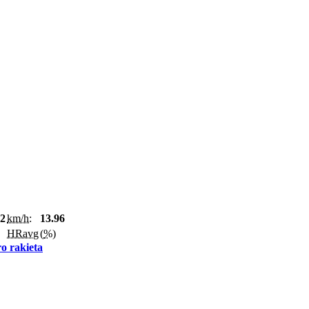
32
km/h:
13.96
HRavg
(
%
)
o rakieta