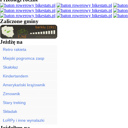
Zaliczone gminy
Jeżdżę na
Retro rakieta
Miejski pogromca zasp
Skałołaz
Kindertandem
Amerykański krążownik
Zimownik
Stary treking
Składak
ŁoRPy i inne wynalazki
Jeździłem na