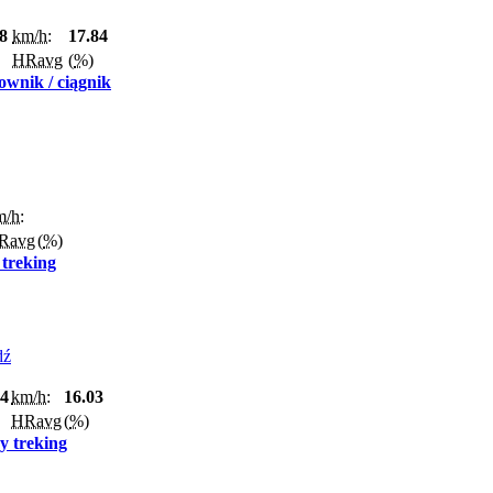
8
km/h:
17.84
HRavg
(
%
)
wnik / ciągnik
m/h:
Ravg
(
%
)
 treking
dź
04
km/h:
16.03
HRavg
(
%
)
y treking