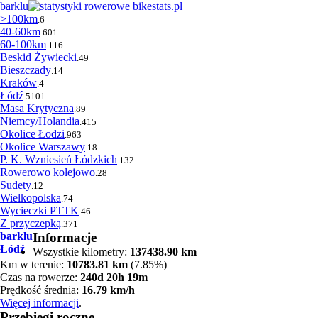
barklu
>100km
.6
40-60km
.601
60-100km
.116
Beskid Żywiecki
.49
Bieszczady
.14
Kraków
.4
Łódź
.5101
Masa Krytyczna
.89
Niemcy/Holandia
.415
Okolice Łodzi
.963
Okolice Warszawy
.18
P. K. Wzniesień Łódzkich
.132
Rowerowo kolejowo
.28
Sudety
.12
Wielkopolska
.74
Wycieczki PTTK
.46
Z przyczepką
.371
barklu
Informacje
Łódź
Wszystkie kilometry:
137438.90 km
Km w terenie:
10783.81 km
(7.85%)
Czas na rowerze:
240d 20h 19m
Prędkość średnia:
16.79 km/h
Więcej informacji
.
Przebiegi roczne