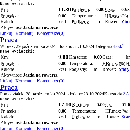
Dane wycieczki:
11.30
Km:
Km teren:
0.00
Czas:
00:3
Pr. maks.:
0.00
Temperatura:
HRmax:
(
%
)
Kalorie:
kcal
Podjazdy:
m
Rower:
Zimo
Aktywność
Jazda na rowerze
Linkuj
|
Komentuj
|
Komentarze(0)
Praca
Wtorek, 29 października 2024 | dodano:31.10.2024
Kategoria
Łódź
Dane wycieczki:
9.80
Km:
Km teren:
0.00
Czas:
k
Pr. maks.:
0.00
Temperatura:
HRmax:
(
%
)
H
Kalorie:
kcal
Podjazdy:
m
Rower:
Stary
Aktywność
Jazda na rowerze
Linkuj
|
Komentuj
|
Komentarze(0)
Praca
Poniedziałek, 28 października 2024 | dodano:28.10.2024
Kategoria
Łó
Dane wycieczki:
17.10
Km:
Km teren:
0.00
Czas:
01:
Pr. maks.:
0.00
Temperatura:
HRmax:
(
%
)
Kalorie:
kcal
Podjazdy:
m
Rower:
Star
Aktywność
Jazda na rowerze
Linkuj
|
Komentuj
|
Komentarze(0)